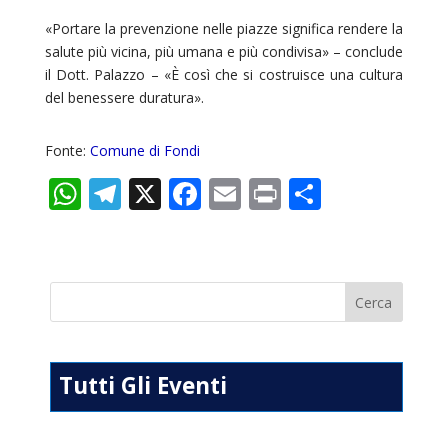
«Portare la prevenzione nelle piazze significa rendere la
salute più vicina, più umana e più condivisa» – conclude
il Dott. Palazzo – «È così che si costruisce una cultura
del benessere duratura».
Fonte:
Comune di Fondi
W
T
X
F
E
Pr
C
h
el
ac
m
in
o
at
e
e
ai
t
n
s
gr
b
l
di
A
a
o
vi
p
m
o
di
p
k
Tutti Gli Eventi