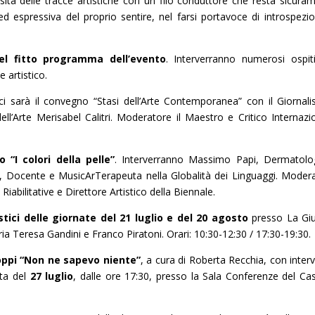
ersità delle tracce artistiche con un filo conduttore che resta sicura
 espressiva del proprio sentire, nel farsi portavoce di introspezi
nel fitto programma dell’evento
. Interverranno numerosi ospit
 artistico.
 ci sarà il convegno “Stasi dell’Arte Contemporanea” con il Giornali
ell’Arte Merisabel Calitri. Moderatore il Maestro e Critico Internazi
“I colori della pelle”
. Interverranno Massimo Papi, Dermatol
e, Docente e MusicArTerapeuta nella Globalità dei Linguaggi. Moder
iabilitative e Direttore Artistico della Biennale.
stici delle giornate del 21 luglio e del 20 agosto
presso La Gi
ia Teresa Gandini e Franco Piratoni. Orari: 10:30-12:30 / 17:30-19:30.
oppi “Non ne sapevo niente”
, a cura di Roberta Recchia, con inter
ata del
27 luglio
, dalle ore 17:30, presso la Sala Conferenze del Cas