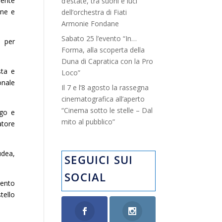
mente
d’estate, tra suoni e luci”
one e
dell’orchestra di Fiati
Armonie Fondane
Sabato 25 l’evento “In…
i per
Forma, alla scoperta della
Duna di Capratica con la Pro
sta e
Loco”
onale
Il 7 e l’8 agosto la rassegna
cinematografica all’aperto
“Cinema sotto le stelle – Dal
ogo e
mito al pubblico”
atore
udea,
SEGUICI SUI
SOCIAL
vento
tello