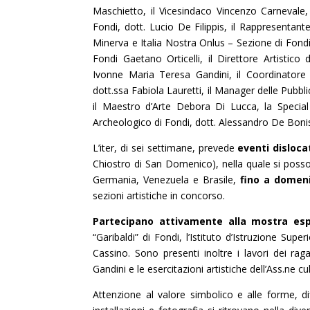
Maschietto, il Vicesindaco Vincenzo Carnevale,
Fondi, dott. Lucio De Filippis, il Rappresentant
Minerva e Italia Nostra Onlus – Sezione di Fondi
Fondi Gaetano Orticelli, il Direttore Artistico
Ivonne Maria Teresa Gandini, il Coordinatore d
dott.ssa Fabiola Lauretti, il Manager delle Pubbli
il Maestro d’Arte Debora Di Lucca, la Special
Archeologico di Fondi, dott. Alessandro De Bonis e
L’iter, di sei settimane, prevede
eventi dislocat
Chiostro di San Domenico), nella quale si posson
Germania, Venezuela e Brasile,
fino a domen
sezioni artistiche in concorso.
Partecipano attivamente alla mostra espos
“Garibaldi” di Fondi, l’Istituto d’Istruzione Supe
Cassino. Sono presenti inoltre i lavori dei rag
Gandini e le esercitazioni artistiche dell’Ass.ne c
Attenzione al valore simbolico e alle forme, diff