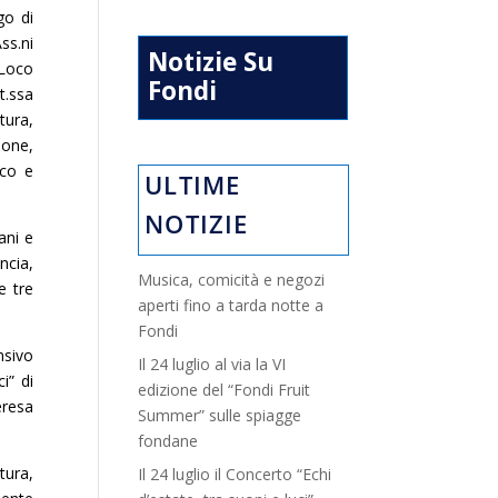
go di
ss.ni
Notizie Su
oLoco
Fondi
t.ssa
tura,
ione,
ico e
ULTIME
NOTIZIE
ani e
ncia,
Musica, comicità e negozi
e tre
aperti fino a tarda notte a
Fondi
nsivo
Il 24 luglio al via la VI
i” di
edizione del “Fondi Fruit
eresa
Summer” sulle spiagge
fondane
tura,
Il 24 luglio il Concerto “Echi