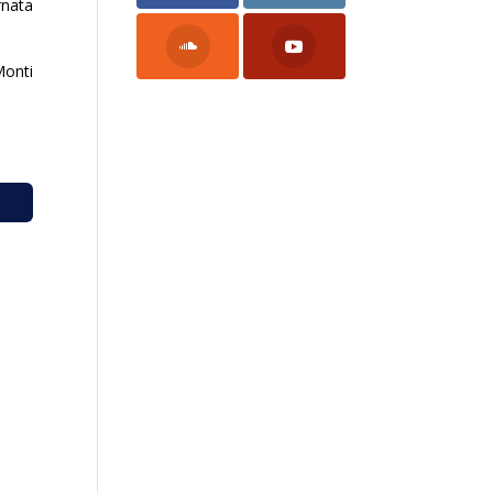
rnata
Monti
.