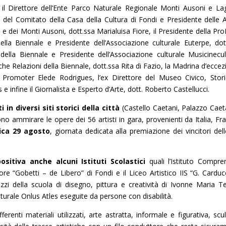
 il Direttore dell’Ente Parco Naturale Regionale Monti Ausoni e La
e del Comitato della Casa della Cultura di Fondi e Presidente delle A
 e dei Monti Ausoni, dott.ssa Marialuisa Fiore, il Presidente della Pr
 della Biennale e Presidente dell’Associazione culturale Euterpe, dot
ella Biennale e Presidente dell’Associazione culturale Musicinecul
che Relazioni della Biennale, dott.ssa Rita di Fazio, la Madrina d’eccez
 Promoter Elede Rodrigues, l’ex Direttore del Museo Civico, Stor
 infine il Giornalista e Esperto d’Arte, dott. Roberto Castellucci.
i in diversi siti storici della città
(Castello Caetani, Palazzo Caet
o ammirare le opere dei 56 artisti in gara, provenienti da Italia, Fra
ica 29 agosto
, giornata dedicata alla premiazione dei vincitori dell
itiva anche alcuni Istituti Scolastici
quali l’Istituto Compre
riore “Gobetti – de Libero” di Fondi e il Liceo Artistico IIS “G. Carducc
azzi della scuola di disegno, pittura e creatività di Ivonne Maria T
ulturale Onlus Atles eseguite da persone con disabilità.
erenti materiali utilizzati, arte astratta, informale e figurativa, scul