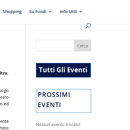
Shopping
Su Fondi
Info Utili
:
Tutti Gli Eventi
ltro.
luogo
PROSSIMI
uesto
EVENTI
ri ed
idente
Nessun evento trovato!
amino