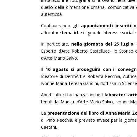
installazioni e fotografia si ritrovano nella div
quello della dimensione umana, comunicativa ed
autenticità.
Continueranno
gli appuntamenti inseriti 
affrontare tematiche di grande interesse sociale e
In particolare,
nella giornata del 25 luglio
,
Esperto d’Arte Roberto Castellucci, lo Storico d
d’Arte Mario Salvo.
Il
10 agosto si proseguirà con il convegno 
Ideatore di DermArt e Roberta Recchia, Autric
Ivonne Maria Teresa Gandini, dott.ssa in Scienze R
Aperti alla cittadinanza anche i
laboratori arti
tenuti dai Maestri d’Arte Mario Salvo, Ivonne Mar
La
presentazione del libro di Anna Maria Z
di Pino Pecchia, è previsto invece per la giorn
Caetani.