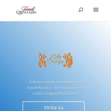
A breve sarete reindirizzati su
Amarefondi.it . Se cosi non fosse,
usate il seguente pulsante
Visita su