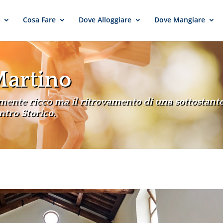
e
Cosa Fare
Dove Alloggiare
Dove Mangiare
Martino
rmente ricco ma il ritrovamento di una sottostan
ntro Storico.