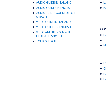
p
k
AUDIO GUIDE IN ITALIANO
L
AUDIO GUIDES IN ENGLISH
P
AUDIOGUIDES AUF DEUTSCH
SPRACHE
VIDEO GUIDE IN ITALIANO
VIDEO GUIDES IN ENGLISH
CO
VIDEO ANLEITUNGEN AUF
E
DEUTSCHE SPRACHE
G
TOUR GUIDATI
M
E
C
B
L