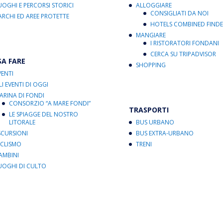
UOGHI E PERCORSI STORICI
ALLOGGIARE
CONSIGLIATI DA NOI
ARCHI ED AREE PROTETTE
HOTELS COMBINED FINDE
MANGIARE
I RISTORATORI FONDANI
CERCA SU TRIPADVISOR
SA FARE
SHOPPING
VENTI
LI EVENTI DI OGGI
ARINA DI FONDI
CONSORZIO “A MARE FONDI”
TRASPORTI
LE SPIAGGE DEL NOSTRO
LITORALE
BUS URBANO
SCURSIONI
BUS EXTRA-URBANO
ICLISMO
TRENI
AMBINI
UOGHI DI CULTO