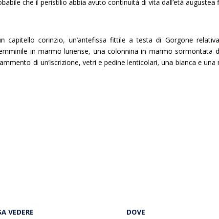
babile che il peristilio abbia avuto continuità di vita dall’età augustea f
 capitello corinzio, un’antefissa fittile a testa di Gorgone relativa
a femminile in marmo lunense, una colonnina in marmo sormontata 
frammento di un’iscrizione, vetri e pedine lenticolari, una bianca e una 
SA VEDERE
DOVE