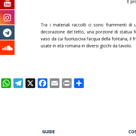
È pro
Tra i materiali raccolti ci sono frammenti di un
decorazione del tetto, una porzione di statu
vaso da cui fuoriusciva l’acqua della fontana, il 
usate in età romana in diversi giochi da tavolo.
W
T
X
F
E
Pr
C
h
el
ac
m
in
o
at
e
e
ai
t
n
s
gr
b
l
di
A
a
o
vi
p
m
o
di
GUIDE
CO