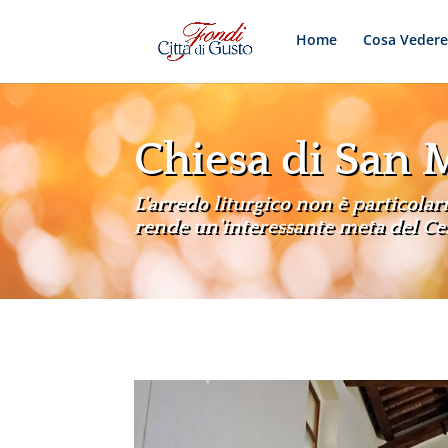
Home
Cosa Veder
Chiesa di San 
L'arredo liturgico non è particola
rende un'interessante meta del Ce