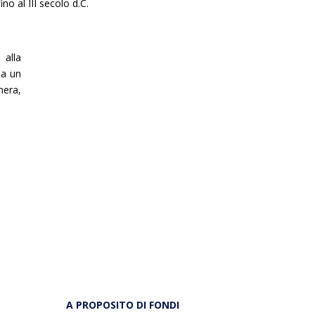
ino al III secolo d.C.
 alla
da un
nera,
A PROPOSITO DI FONDI