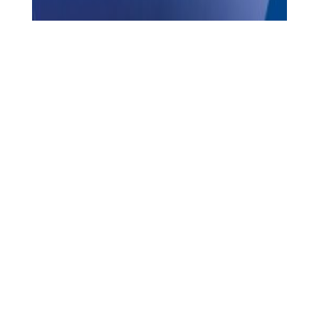
Prosegue l’iter del
Concorso di idee per la
valorizzazione del Lago di Fondi.
Dopo il verdetto
insindacabile della giuria e la pubblicazione