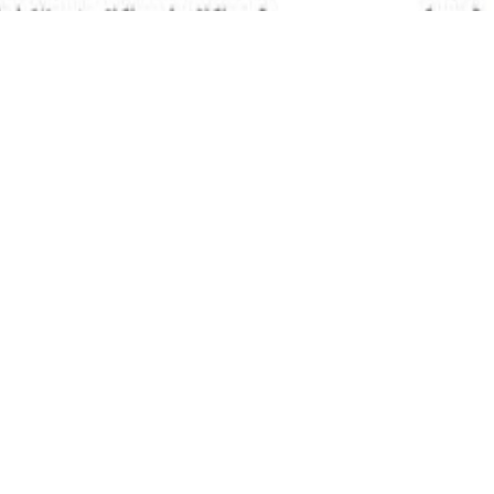
 17 eccellenza che quest’anno giunge alla sua terza edizione
to che vede la presenza di un gran numero di atleti proveni
e al Palazzetto dello Sport di via Mola di Santa Maria e al Palavirtus d
ni, ben sei squadre: San Paolo Ostiense, Fulgor Fidenza, Stamura Bk An
 e Fulgor Fidenza.
unto alla sua terza edizione – commentano il sindaco di Fondi Beni