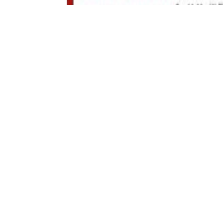
Torna il Torneo Nazionale di Basket Under
momento sportivo e agonistico molto senti
da tutta Italia.
La tre giorni è fissata per il 27, 28 e 29 dicembr
Liguria dove si sfideranno, in due distinti giro
Unibasket Lanciano, Fonte Roma Bk, Smg Latina
«Il fatto che questo prestigioso evento sia gi