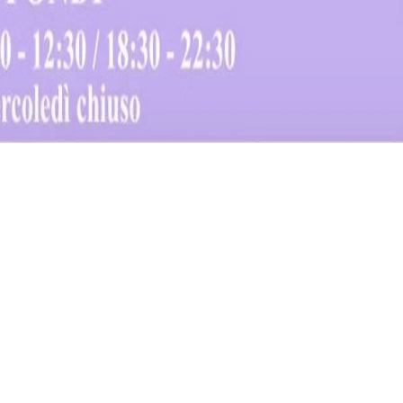
30, presso la sala espositiva del Castello Caetani, la mostr