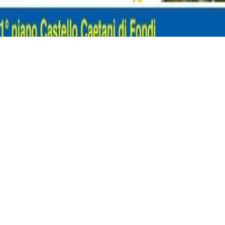
ro dedicata, il programma “Fondi Città europea dello sport 2
ccasione della Giornata internazionale dei diritti della donn
ne di Fondi in collaborazione con il CONI (Comitato regio
anathlon International e il centro antiviolenza Nadyr.