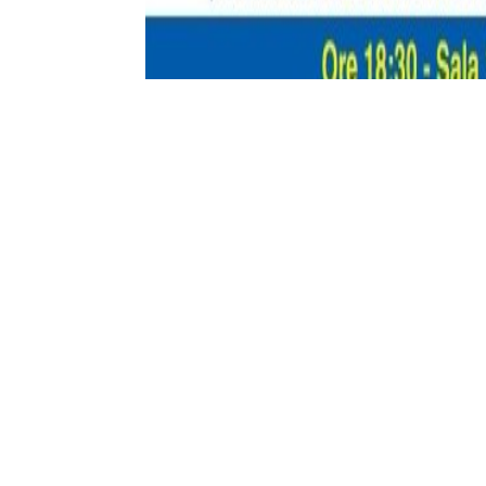
Omaggia anche le donne, nella giornata lo
Tra le numerose iniziative organizzate in o
interessante convegno promosso dal Comu
Lazio), i Gruppi sportivi Fiamme Gialle, il P