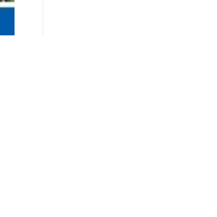
023”.
a, un
nale