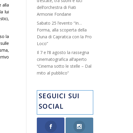
d’estate, tra suoni e luci”
 alla
dell’orchestra di Fiati
a lui
Armonie Fondane
tici,
Sabato 25 l’evento “In…
Forma, alla scoperta della
so la
Duna di Capratica con la Pro
sulle
Loco”
osma,
Il 7 e l’8 agosto la rassegna
rrivo
cinematografica all’aperto
“Cinema sotto le stelle – Dal
mito al pubblico”
SEGUICI SUI
SOCIAL