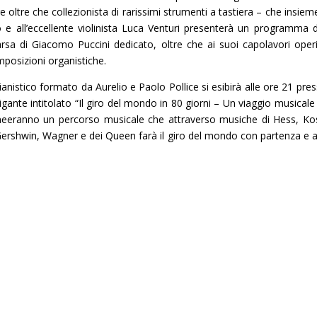
e oltre che collezionista di rarissimi strumenti a tastiera – che insieme
e all’eccellente violinista Luca Venturi presenterà un programma d
rsa di Giacomo Puccini dedicato, oltre che ai suoi capolavori operis
mposizioni organistiche.
nistico formato da Aurelio e Paolo Pollice si esibirà alle ore 21 pres
ante intitolato “Il giro del mondo in 80 giorni – Un viaggio musicale 
elineeranno un percorso musicale che attraverso musiche di Hess, K
, Gershwin, Wagner e dei Queen farà il giro del mondo con partenza e a