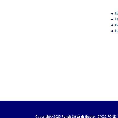
E
C
B
L
Copyright© 2025
Fondi Città di Gusto
- 04022 FONDI 