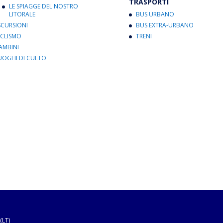
TRASPORTI
LE SPIAGGE DEL NOSTRO
LITORALE
BUS URBANO
SCURSIONI
BUS EXTRA-URBANO
ICLISMO
TRENI
AMBINI
UOGHI DI CULTO
(LT)