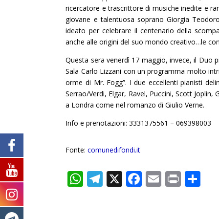
ricercatore e trascrittore di musiche inedite e rar
giovane e talentuosa soprano Giorgia Teodoro 
ideato per celebrare il centenario della scompa
anche alle origini del suo mondo creativo…le co
Questa sera venerdì 17 maggio, invece, il Duo pia
Sala Carlo Lizzani con un programma molto intrig
orme di Mr. Fogg”. I due eccellenti pianisti d
Serrao/Verdi, Elgar, Ravel, Puccini, Scott Joplin
a Londra come nel romanzo di Giulio Verne.
Info e prenotazioni: 3331375561 – 069398003
Fonte:
comunedifondi.it
W
T
X
F
E
Pr
C
h
el
ac
m
in
o
at
e
e
ai
t
n