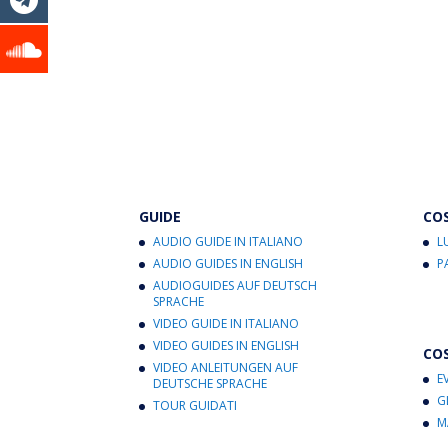
s
gr
b
l
di
A
a
o
vi
p
m
o
di
p
k
GUIDE
CO
AUDIO GUIDE IN ITALIANO
L
AUDIO GUIDES IN ENGLISH
P
AUDIOGUIDES AUF DEUTSCH
SPRACHE
VIDEO GUIDE IN ITALIANO
VIDEO GUIDES IN ENGLISH
CO
VIDEO ANLEITUNGEN AUF
E
DEUTSCHE SPRACHE
G
TOUR GUIDATI
M