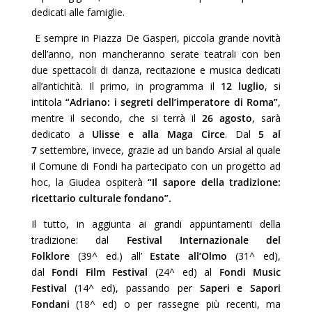
dedicati alle famiglie.
E sempre in Piazza De Gasperi, piccola grande novità
dell’anno, non mancheranno serate teatrali con ben
due spettacoli di danza, recitazione e musica dedicati
all’antichità. Il primo, in programma il
12 luglio
, si
intitola
“Adriano: i segreti dell’imperatore di Roma”
,
mentre il secondo, che si terrà il
26 agosto
, sarà
dedicato a
Ulisse e alla Maga Circe
. Dal
5 al
7
settembre, invece, grazie ad un bando Arsial al quale
il Comune di Fondi ha partecipato con un progetto ad
hoc, la Giudea ospiterà
“Il sapore della tradizione:
ricettario culturale fondano”.
Il tutto, in aggiunta ai grandi appuntamenti della
tradizione: dal
Festival Internazionale del
Folklore
(39^ ed.) all’
Estate all’Olmo
(31^ ed),
dal
Fondi Film Festival
(24^ ed) al
Fondi Music
Festival
(14^ ed), passando per
Saperi e Sapori
Fondani
(18^ ed) o per rassegne più recenti, ma