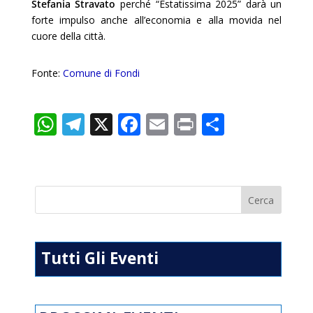
Stefania Stravato
perché “Estatissima 2025” darà un
forte impulso anche all’economia e alla movida nel
cuore della città.
Fonte:
Comune di Fondi
W
T
X
F
E
Pr
C
h
el
ac
m
in
o
at
e
e
ai
t
n
s
gr
b
l
di
A
a
o
vi
p
m
o
di
p
k
Tutti Gli Eventi