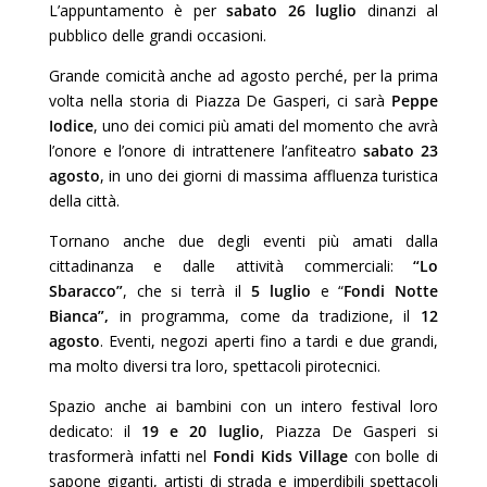
L’appuntamento è per
sabato 26 luglio
dinanzi al
pubblico delle grandi occasioni.
Grande comicità anche ad agosto perché, per la prima
volta nella storia di Piazza De Gasperi, ci sarà
Peppe
Iodice
, uno dei comici più amati del momento che avrà
l’onore e l’onore di intrattenere l’anfiteatro
sabato 23
agosto
, in uno dei giorni di massima affluenza turistica
della città.
Tornano anche due degli eventi più amati dalla
cittadinanza e dalle attività commerciali:
“Lo
Sbaracco”
, che si terrà il
5 luglio
e “
Fondi Notte
Bianca”,
in programma, come da tradizione, il
12
agosto
. Eventi, negozi aperti fino a tardi e due grandi,
ma molto diversi tra loro, spettacoli pirotecnici.
Spazio anche ai bambini con un intero festival loro
dedicato: il
19 e 20 luglio
, Piazza De Gasperi si
trasformerà infatti nel
Fondi Kids Village
con bolle di
sapone giganti, artisti di strada e imperdibili spettacoli