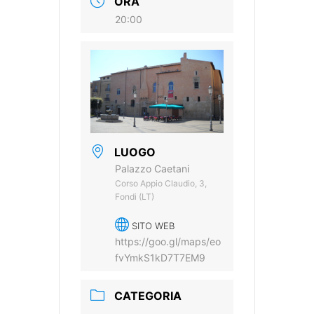
ORA
20:00
LUOGO
Palazzo Caetani
Corso Appio Claudio, 3,
Fondi (LT)
SITO WEB
https://goo.gl/maps/eo
fvYmkS1kD7T7EM9
CATEGORIA