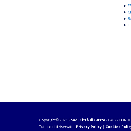
E
C
B
L
Copyright© 2025
Fondi Città di Gusto
- 04022 FONDI 
Tutti i diritti riservati |
Privacy Policy
|
Cookies Polic