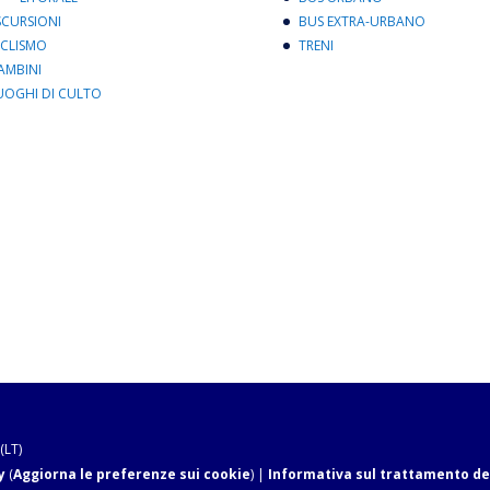
SCURSIONI
BUS EXTRA-URBANO
ICLISMO
TRENI
AMBINI
UOGHI DI CULTO
(LT)
y
(
Aggiorna le preferenze sui cookie
) |
Informativa sul trattamento de