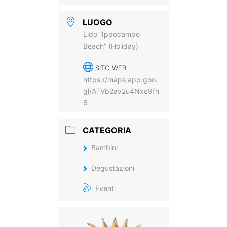
LUOGO
Lido “Ippocampo
Beach” (Holiday)
SITO WEB
https://maps.app.goo.
gl/ATVb2av2u4Nxc9fh
6
CATEGORIA
Bambini
Degustazioni
Eventi