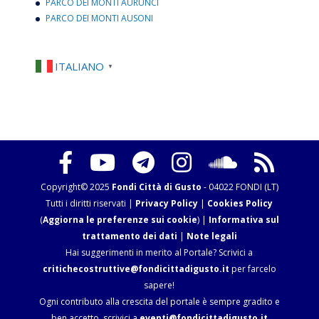
PARCO DEI MONTI AURUNCI
PARCO DEI MONTI AUSONI
ITALIANO
▼
Copyright© 2025
Fondi Città di Gusto
- 04022 FONDI (LT)
Tutti i diritti riservati |
Privacy Policy
|
Cookies Policy
(
Aggiorna le preferenze sui cookie
) |
Informativa sul
trattamento dei dati
|
Note legali
Hai suggerimenti in merito al Portale? Scrivici a
critichecostruttive@fondicittadigusto.it
per farcelo
sapere!
Ogni contributo alla crescita del portale è sempre gradito e
ben accetto, scrivici a
eventi@fondicittadigusto.it