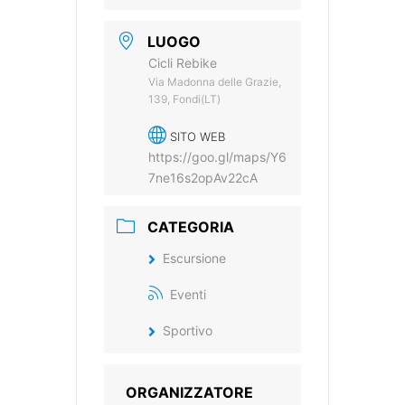
LUOGO
Cicli Rebike
Via Madonna delle Grazie,
139, Fondi(LT)
SITO WEB
https://goo.gl/maps/Y6
7ne16s2opAv22cA
CATEGORIA
Escursione
Eventi
Sportivo
ORGANIZZATORE