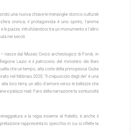
ondo una nuova chiave le meraviglie storico-culturali
fera onirica; il protagonista è uno spirito, l’anima
i e le piazze, intrufolandosi tra un monumento e l’altro
uta nei secoli.
a – nasce dal Museo Civico archeologico di Fondi, in
egione Lazio e il patrocinio del ministero dei Beni
quella che un tempo, alla corte della principessa Giulia
irato nel febbraio 2020, “Il crepuscolo degli dei” è una
i alla loro terra, un atto d’amore verso le bellezze che
ne e palazzi reali. Faro della narrazione la sontuosità
eneggiatura e la regia insieme al fratello, è anche il
retazione rappresenta lo specchio in cui si riflette la