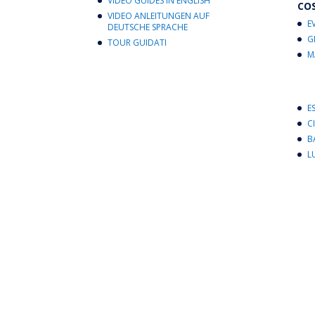
VIDEO GUIDES IN ENGLISH
CO
VIDEO ANLEITUNGEN AUF
E
DEUTSCHE SPRACHE
G
TOUR GUIDATI
M
E
C
B
L