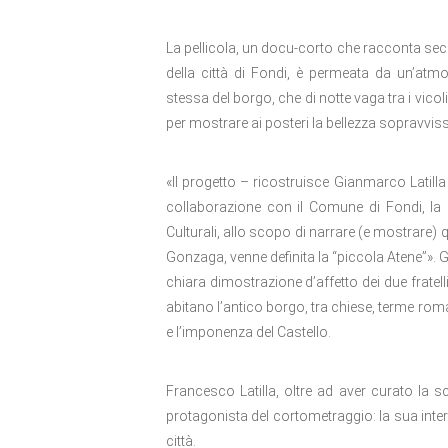
La pellicola, un docu-corto che racconta sec
della città di Fondi, è permeata da un’atmos
stessa del borgo, che di notte vaga tra i vicol
per mostrare ai posteri la bellezza sopravviss
«Il progetto – ricostruisce Gianmarco Latill
collaborazione con il Comune di Fondi, la R
Culturali, allo scopo di narrare (e mostrare) 
Gonzaga, venne definita la “piccola Atene”». G
chiara dimostrazione d’affetto dei due fratell
abitano l’antico borgo, tra chiese, terme roma
e l’imponenza del Castello.
Francesco Latilla, oltre ad aver curato la sc
protagonista del cortometraggio: la sua interp
città.