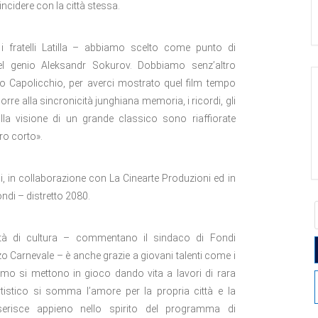
incidere con la città stessa.
i fratelli Latilla – abbiamo scelto come punto di
del genio Aleksandr Sokurov. Dobbiamo senz’altro
ino Capolicchio, per averci mostrato quel film tempo
corre alla sincronicità junghiana memoria, i ricordi, gli
lla visione di un grande classico sono riaffiorate
ro corto».
, in collaborazione con La Cinearte Produzioni ed in
ndi – distretto 2080.
tà di cultura – commentano il sindaco di Fondi
 Carnevale – è anche grazie a giovani talenti come i
asmo si mettono in gioco dando vita a lavori di rara
artistico si somma l’amore per la propria città e la
nserisce appieno nello spirito del programma di