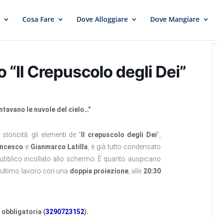
e
Cosa Fare
Dove Alloggiare
Dove Mangiare
 “Il Crepuscolo degli Dei”
ntavano le nuvole del cielo…”
storicità: gli elementi de “
Il crepuscolo degli Dei
”,
ancesco
e
Gianmarco Latilla
, è già tutto condensato
 pubblico incollato allo schermo. È quanto auspicano
ro ultimo lavoro con una
doppia proiezione
, alle
20:30
 obbligatoria (
3290723152
).