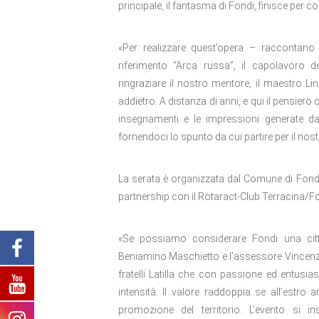
principale, il fantasma di Fondi, finisce per co
«Per realizzare quest’opera – raccontano 
riferimento “Arca russa”, il capolavoro 
ringraziare il nostro mentore, il maestro L
addietro. A distanza di anni, e qui il pensiero 
insegnamenti e le impressioni generate da
fornendoci lo spunto da cui partire per il nost
La serata è organizzata dal Comune di Fondi
partnership con il Rotaract-Club Terracina/Fo
«Se possiamo considerare Fondi una cit
Beniamino Maschietto e l’assessore Vincenzo
fratelli Latilla che con passione ed entusi
intensità. Il valore raddoppia se all’estro 
promozione del territorio. L’evento si i