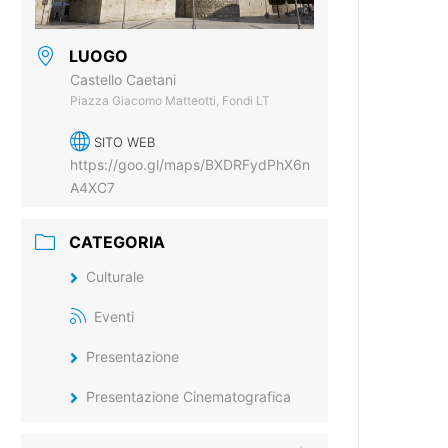
LUOGO
Castello Caetani
Piazza Giacomo Matteotti, Fondi LT
SITO WEB
https://goo.gl/maps/BXDRFydPhX6n
A4XC7
CATEGORIA
Culturale
Eventi
Presentazione
Presentazione Cinematografica