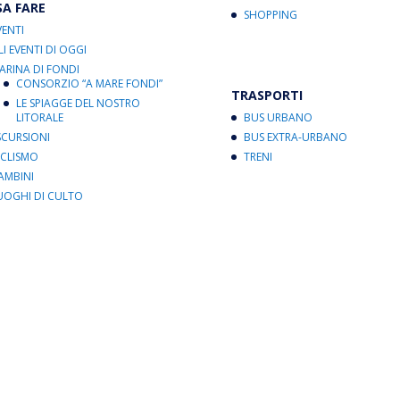
SA FARE
SHOPPING
VENTI
LI EVENTI DI OGGI
ARINA DI FONDI
CONSORZIO “A MARE FONDI”
TRASPORTI
LE SPIAGGE DEL NOSTRO
LITORALE
BUS URBANO
SCURSIONI
BUS EXTRA-URBANO
ICLISMO
TRENI
AMBINI
UOGHI DI CULTO