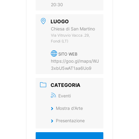
20:30
LUOGO
Chiesa di San Martino
Via Vitruvio Vacca .29,
Fondi (LT)
SITO WEB
https://goo.gl/maps/WJ
3xbU5wAT1aa6Uo9
CATEGORIA
Eventi
Mostra d'Arte
Presentazione