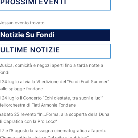
PROSSIMI EVENTI
Nessun evento trovato!
Notizie Su Fondi
ULTIME NOTIZIE
Musica, comicità e negozi aperti fino a tarda notte a
Fondi
Il 24 luglio al via la VI edizione del “Fondi Fruit Summer”
sulle spiagge fondane
Il 24 luglio il Concerto “Echi d’estate, tra suoni e luci”
dell’orchestra di Fiati Armonie Fondane
Sabato 25 l’evento “In…Forma, alla scoperta della Duna
di Capratica con la Pro Loco”
Il 7 e l’8 agosto la rassegna cinematografica all’aperto
“Cinema sotto le stelle – Dal mito al pubblico”