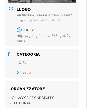
LUOGO
Auditorium Comunale "Sergio Preti"
Largo Luigi Fortunato, Fondi(LT)
SITO WEB
https://goo.gl/maps/aFYBzgbUDysq
V8uX6
CATEGORIA
Eventi
Teatro
ORGANIZZATORE
ASSOCIAZIONE DRAPPO
DELL’ASSUNTA