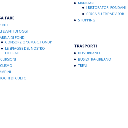
MANGIARE
I RISTORATORI FONDANI
CERCA SU TRIPADVISOR
SA FARE
SHOPPING
VENTI
LI EVENTI DI OGGI
ARINA DI FONDI
CONSORZIO “A MARE FONDI”
TRASPORTI
LE SPIAGGE DEL NOSTRO
LITORALE
BUS URBANO
SCURSIONI
BUS EXTRA-URBANO
ICLISMO
TRENI
AMBINI
UOGHI DI CULTO