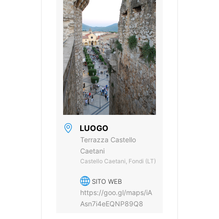
LUOGO
Terrazza Castello
Caetani
Castello Caetani, Fondi (LT)
SITO WEB
https://goo.gl/maps/iA
Asn7i4eEQNP89Q8