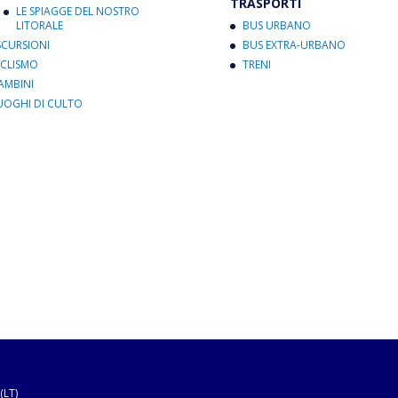
TRASPORTI
LE SPIAGGE DEL NOSTRO
LITORALE
BUS URBANO
SCURSIONI
BUS EXTRA-URBANO
ICLISMO
TRENI
AMBINI
UOGHI DI CULTO
(LT)