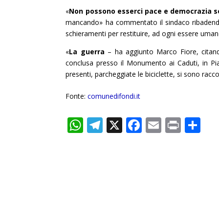
«
Non possono esserci pace e democrazia 
mancando» ha commentato il sindaco ribadendo l
schieramenti per restituire, ad ogni essere umano, 
«
La guerra
– ha aggiunto Marco Fiore, cita
conclusa presso il Monumento ai Caduti, in Pi
presenti, parcheggiate le biciclette, si sono raccol
Fonte:
comunedifondi.it
W
T
X
F
E
Pr
C
h
el
ac
m
in
o
at
e
e
ai
t
n
s
gr
b
l
di
A
a
o
vi
p
m
o
di
p
k