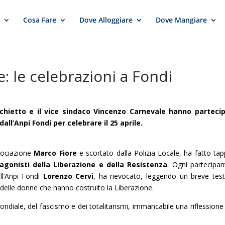
e
Cosa Fare
Dove Alloggiare
Dove Mangiare
e: le celebrazioni a Fondi
chietto e il vice sindaco Vincenzo Carnevale hanno partecip
ll’Anpi Fondi per celebrare il 25 aprile.
ssociazione
Marco Fiore
e scortato dalla Polizia Locale, ha fatto tap
agonisti della Liberazione e della Resistenza
. Ogni partecipan
ell’Anpi Fondi
Lorenzo Cervi
, ha rievocato, leggendo un breve test
 e delle donne che hanno costruito la Liberazione.
ndiale, del fascismo e dei totalitarismi, immancabile una riflessione 