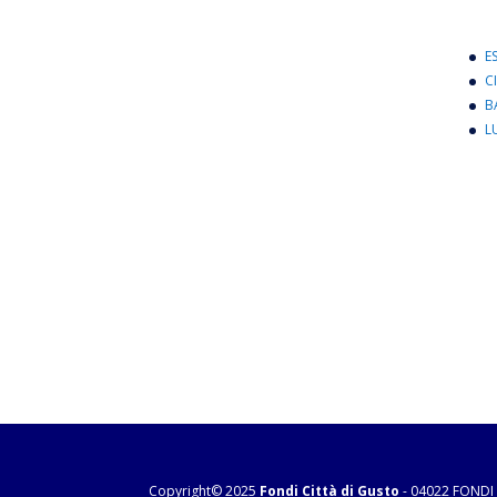
E
C
B
L
Copyright© 2025
Fondi Città di Gusto
- 04022 FONDI 