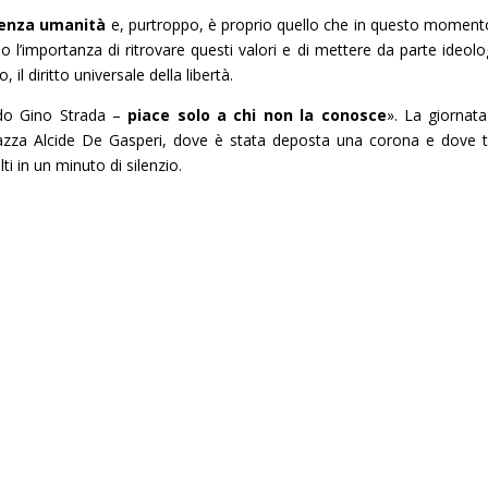
senza umanità
e, purtroppo, è proprio quello che in questo moment
’importanza di ritrovare questi valori e di mettere da parte ideolo
il diritto universale della libertà.
ndo Gino Strada –
piace solo a chi non la conosce
». La giornata
azza Alcide De Gasperi, dove è stata deposta una corona e dove tu
ti in un minuto di silenzio.