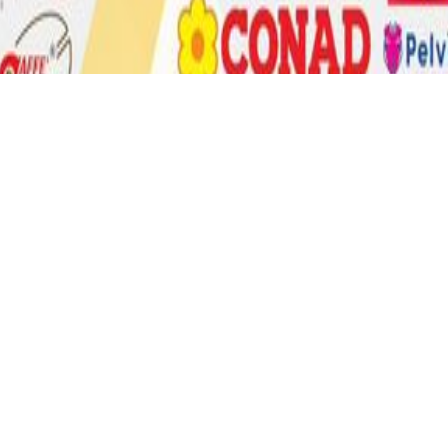
:00, nella suggestiva location dell’Auditorium comunale “Se
erella per l’evento “Fondi Fashion Show”. La serata, patrocinat
onale dei Monti Ausoni Ausoni ed organizzata da Pro Loco Fon
 di Annarita de Bonis, vedrà sfilare le collezioni 2024 di alcun