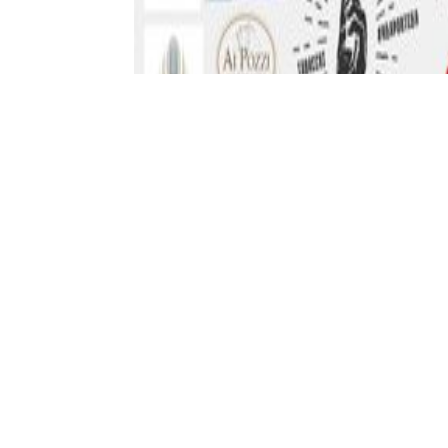
Sabato 9 dicembre, con inizio alle ore 20
Preti”, la città di Fondi “srotola” la pass
Comune di Fondi e dal Parco naturale regi
Anthony Palmieri, con la direzione artistica
le più rinomate realtà del territorio.