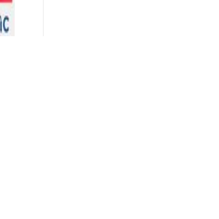
rgio
a dal
di e
i tra