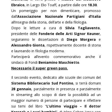
Ebraico
, in Largo Elio Toaff, a partire dalle ore
18.30
.
Un pomeriggio per non dimenticare, promosso
dall’
Associazione Nazionale Partigiani d’Italia
all’insegna della storia, dell’arte e della filologia.
Dopo le letture a cura di
Silvia Tagliavento
,
presidente delle
Fonderie delle Arti Signor Keuner
,
seguiranno le dissertazioni di
Diego Morgera
e
Alessandro Gionta
, rispettivamente docente di storia
e laureando in filologia moderna.
Parteciperà all’evento commemorativo anche il
sindaco di Fondi
Beniamino Maschietto
.
Necessario il super green pass.
Il secondo evento, dedicato alle scuole dei comuni del
Sistema Bibliotecario Sud Pontino
, si terrà domani
28 gennaio
, parzialmente in presenza e parzialmente
in streaming allo scopo di dare la possibilità ad un
maggior numero di persone di partecipare e riflettere
sui temi del libro “
L’ultimo viaggio – Il dottor
Korczak e i suoi bambini
”, di Irène Cohen-Janca con