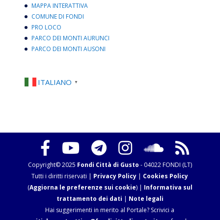
MAPPA INTERATTIVA
COMUNE DI FONDI
PRO LOCO
PARCO DEI MONTI AURUNCI
PARCO DEI MONTI AUSONI
ITALIANO
▼
Copyright© 2025
Fondi Città di Gusto
- 04022 FONDI (LT)
Tutti i diritti riservati |
Privacy Policy
|
Cookies Policy
(
Aggiorna le preferenze sui cookie
) |
Informativa sul
trattamento dei dati
|
Note legali
Hai suggerimenti in merito al Portale? Scrivici a