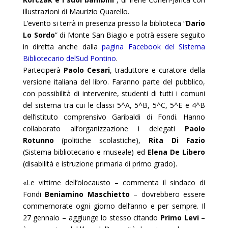
illustrazioni di Maurizio Quarello.
L’evento si terrà in presenza presso la biblioteca “
Dario
Lo Sordo
” di Monte San Biagio e potrà essere seguito
in diretta anche dalla
pagina Facebook del Sistema
Bibliotecario delSud Pontino
.
Parteciperà
Paolo Cesari
, traduttore e curatore della
versione italiana del libro. Faranno parte del pubblico,
con possibilità di intervenire, studenti di tutti i comuni
del sistema tra cui le classi 5^A, 5^B, 5^C, 5^E e 4^B
dell’istituto comprensivo Garibaldi di Fondi. Hanno
collaborato all’organizzazione i delegati
Paolo
Rotunno
(politiche scolastiche),
Rita Di Fazio
(Sistema bibliotecario e museale) ed
Elena De Libero
(disabilità e istruzione primaria di primo grado).
«Le vittime dell’olocausto – commenta il sindaco di
Fondi
Beniamino Maschietto
– dovrebbero essere
commemorate ogni giorno dell’anno e per sempre. Il
27 gennaio – aggiunge lo stesso citando
Primo Levi
–