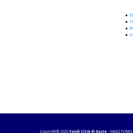
E
C
B
L
Copyright© 2025
Fondi Città di Gusto
- 04022 FONDI 