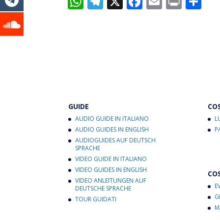
W
T
X
F
E
Pr
C
h
el
ac
m
in
o
at
e
e
ai
t
n
s
gr
b
l
di
A
a
o
vi
p
m
o
di
p
k
GUIDE
CO
AUDIO GUIDE IN ITALIANO
L
AUDIO GUIDES IN ENGLISH
P
AUDIOGUIDES AUF DEUTSCH
SPRACHE
VIDEO GUIDE IN ITALIANO
VIDEO GUIDES IN ENGLISH
CO
VIDEO ANLEITUNGEN AUF
E
DEUTSCHE SPRACHE
G
TOUR GUIDATI
M