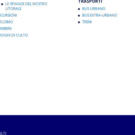
TRASPORTI
LE SPIAGGE DEL NOSTRO
LITORALE
BUS URBANO
SCURSIONI
BUS EXTRA-URBANO
ICLISMO
TRENI
AMBINI
UOGHI DI CULTO
(LT)