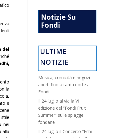
afico
Notizie Su
Fondi
lenza
denti
e del
ULTIME
nché
NOTIZIE
odhi,
Musica, comicità e negozi
vento
aperti fino a tarda notte a
on la
Fondi
icola,
Il 24 luglio al via la VI
ato e
edizione del “Fondi Fruit
scene
Summer” sulle spiagge
stile
fondane
o nei
Il 24 luglio il Concerto “Echi
 alla