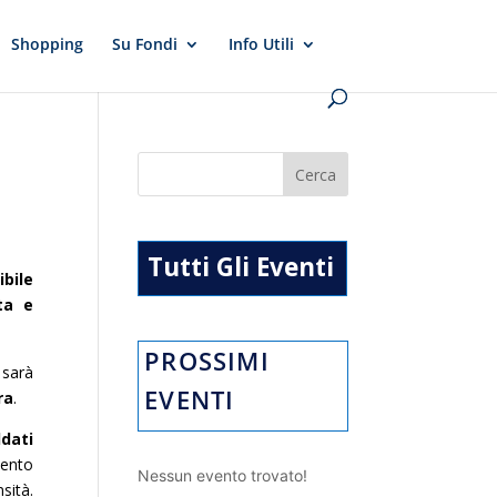
Shopping
Su Fondi
Info Utili
Tutti Gli Eventi
bile
ta e
PROSSIMI
sarà
EVENTI
ra
.
ldati
mento
Nessun evento trovato!
sità.