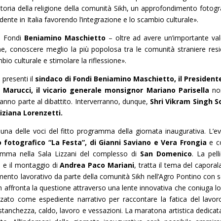
storia della religione della comunità Sikh, un approfondimento fotogr
nte in Italia favorendo l’integrazione e lo scambio culturale».
i Fondi
Beniamino Maschietto
– oltre ad avere un’importante va
ione, conoscere meglio la più popolosa tra le comunità straniere resi
bio culturale e stimolare la riflessione».
 presenti il
sindaco di Fondi Beniamino Maschietto, il President
Marucci, il vicario generale monsignor Mariano Parisella
no
ranno parte al dibattito. Interverranno, dunque,
Shri Vikram Singh S
iziana Lorenzetti.
e una delle voci del fitto programma della giornata inaugurativa. L’e
o fotografico “La Festa”, di Gianni Saviano e Vera Frongia
e c
amma nella Sala Lizzani del complesso di
San Domenico
. La pell
a e il montaggio di
Andrea Paco Mariani
, tratta il tema del caporal
mento lavorativo da parte della comunità Sikh nell’Agro Pontino con 
ilm affronta la questione attraverso una lente innovativa che coniuga lo 
zzato come espediente narrativo per raccontare la fatica del lavor
 stanchezza, caldo, lavoro e vessazioni. La maratona artistica dedicata