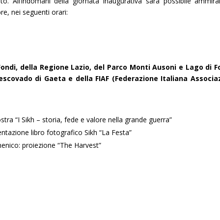
to. All’indomani della giornata inaugurativa sarà possibile ammira
re, nei seguenti orari:
ondi, della Regione Lazio, del Parco Monti Ausoni e Lago di F
ivescovado di Gaeta e della FIAF (Federazione Italiana Associa
tra “I Sikh – storia, fede e valore nella grande guerra”
entazione libro fotografico Sikh “La Festa”
enico: proiezione “The Harvest”