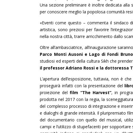
Una sezione preliminare è inoltre dedicata alla 
per conoscere meglio la popolosa comunità reside
«Eventi come questo – commenta il sindaco d
artistica, sono preziosi per favorire l’integraz
nella nostra città, trarre arricchimento dallo scam
Oltre all’ambasciatrice, all’inaugurazione saranno
Parco Monti Ausoni e Lago di Fondi Bruno 
studiosi ed esperti della cultura Sikh che prende
il professor Adriano Rossi e la dottoressa T
L’apertura dell’esposizione, tuttavia, non è ch
proseguirà infatti con la presentazione del
libr
proiezione del
film “The Harvest”
, in progr
prodotta nel 2017 con la regia, la sceneggiatur
del complesso processo di integrazione e inseri
e dialoghi di grande intensità. Il pluripremiato f
del documentario con quello del musical, utili
campi e l’utilizzo di stupefacenti per sopportare