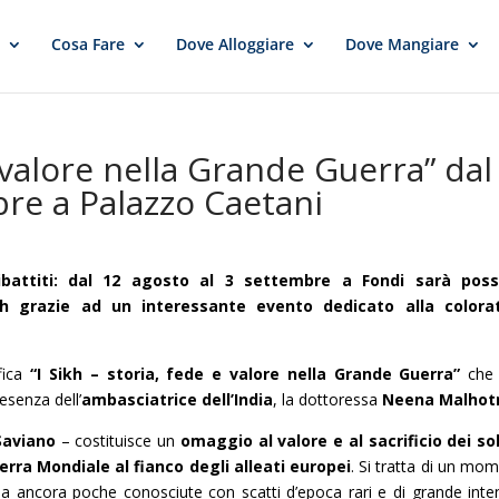
e
Cosa Fare
Dove Alloggiare
Dove Mangiare
e valore nella Grande Guerra” dal
bre a Palazzo Caetani
 dibattiti: dal 12 agosto al 3 settembre a Fondi sarà possi
kh grazie ad un interessante evento dedicato alla colora
fica
“I Sikh – storia, fede e valore nella Grande Guerra”
che 
esenza dell’
ambasciatrice dell’India
, la dottoressa
Neena Malhot
Saviano
– costituisce un
omaggio al valore e al sacrificio dei so
rra Mondiale al fianco degli alleati europei
. Si tratta di un mo
ria ancora poche conosciute con scatti d’epoca rari e di grande inten