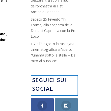
d’estate, tra suoni e luci”
re le
dell’orchestra di Fiati
Armonie Fondane
Sabato 25 l’evento “In…
Forma, alla scoperta della
Duna di Capratica con la Pro
ondi,
Loco”
zioni
Il 7 e l’8 agosto la rassegna
cinematografica all’aperto
“Cinema sotto le stelle – Dal
mito al pubblico”
SEGUICI SUI
SOCIAL