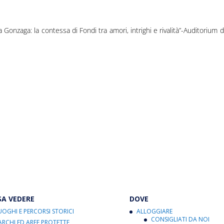
 Gonzaga: la contessa di Fondi tra amori, intrighi e rivalità”-Auditorium d
SA VEDERE
DOVE
UOGHI E PERCORSI STORICI
ALLOGGIARE
CONSIGLIATI DA NOI
ARCHI ED AREE PROTETTE