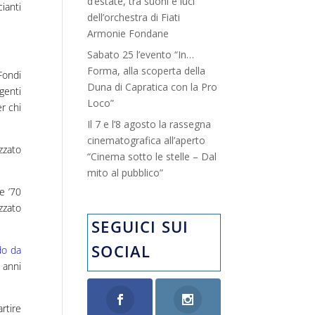
d’estate, tra suoni e luci”
ianti
dell’orchestra di Fiati
Armonie Fondane
Sabato 25 l’evento “In…
Forma, alla scoperta della
Fondi
Duna di Capratica con la Pro
genti
Loco”
er chi
Il 7 e l’8 agosto la rassegna
cinematografica all’aperto
zzato
“Cinema sotto le stelle – Dal
mito al pubblico”
e ’70
zzato
SEGUICI SUI
SOCIAL
do da
 anni
rtire