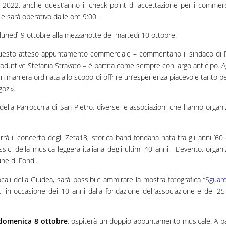
 2022, anche quest’anno il check point di accettazione per i commerc
” e sarà operativo dalle ore 9:00.
 lunedì 9 ottobre alla mezzanotte del martedì 10 ottobre.
 questo atteso appuntamento commerciale – commentano il sindaco di 
roduttive Stefania Stravato – è partita come sempre con largo anticipo. A
 in maniera ordinata allo scopo di offrire un’esperienza piacevole tanto p
ozi».
ra della Parrocchia di San Pietro, diverse le associazioni che hanno organi
terrà il concerto degli Zeta13, storica band fondana nata tra gli anni ’60 
ssici della musica leggera italiana degli ultimi 40 anni. L’evento, organi
ne di Fondi.
locali della Giudea, sarà possibile ammirare la mostra fotografica “
Sguar
i in occasione dei 10 anni dalla fondazione dell’associazione e dei 25
domenica 8 ottobre
, ospiterà un doppio appuntamento musicale. A pa