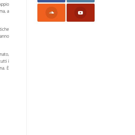
Appio
ma, a
tiche
hanno
onato,
utti i
na. È