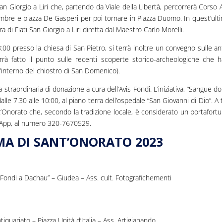
 San Giorgio a Liri che, partendo da Viale della Libertà, percorrerà Corso 
vembre e piazza De Gasperi per poi tornare in Piazza Duomo. In quest’ulti
ra di Fiati San Giorgio a Liri diretta dal Maestro Carlo Morelli.
:00 presso la chiesa di San Pietro, si terrà inoltre un convegno sulle an
errà fatto il punto sulle recenti scoperte storico-archeologiche che 
’interno del chiostro di San Domenico).
straordinaria di donazione a cura dell’Avis Fondi. L’iniziativa, “Sangue d
dalle 7.30 alle 10:00, al piano terra dell’ospedale “San Giovanni di Dio”. A t
t’Onorato che, secondo la tradizione locale, è considerato un portafortu
tsApp, al numero 320-7670529.
A DI SANT’ONORATO 2023
Fondi a Dachau” – Giudea – Ass. cult. Fotografichementi
tiquariato – Piazza Unità d’Italia – Ass. Artigianando