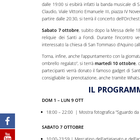
dalle 19:00 si esibirà infatti la banda musicale di
Claudio, Viale Vittorio Emanuele III, piazza IV No
partire dalle 20:30, si terrà il concerto dell’Orchest
Sabato 7 ottobre
, subito dopo la Messa delle 18
reliquie dei Santi a Fondi. Durante l’incontro v
interessato la chiesa di San Tommaso d’Aquino (all
Torna, infine, anche l’appuntamento con la giornata 
ombrello regalato”, si terrà
martedì 10 ottobre
, 
partecipanti verrà donato il famoso gadget di San
consigliabile la prenotazione, anche tramite Wha
IL PROGRAMM
DOM 1 – LUN 9 OTT
18:00 – 22:00 | Mostra fotografica “Sguardo da 
SABATO 7 OTTOBRE
10:00-23:59 | Mercatino dell’artigianato e dell’an