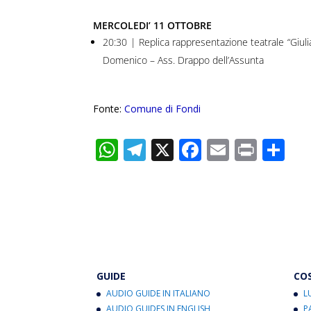
MERCOLEDI’ 11 OTTOBRE
20:30 | Replica rappresentazione teatrale “Giulia
Domenico – Ass. Drappo dell’Assunta
Fonte:
Comune di Fondi
W
T
X
F
E
Pr
C
h
el
ac
m
in
o
at
e
e
ai
t
n
s
gr
b
l
di
A
a
o
vi
p
m
o
di
p
k
GUIDE
CO
AUDIO GUIDE IN ITALIANO
L
AUDIO GUIDES IN ENGLISH
P