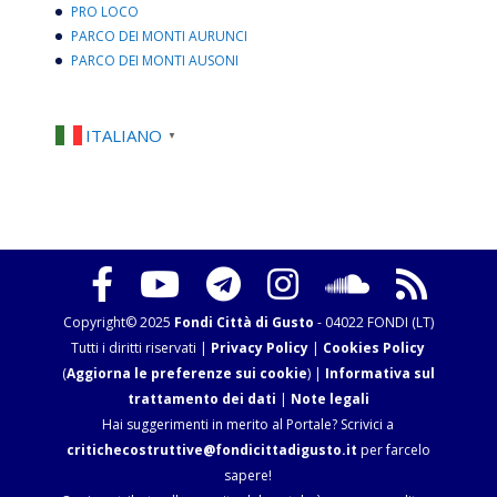
PRO LOCO
PARCO DEI MONTI AURUNCI
PARCO DEI MONTI AUSONI
ITALIANO
▼
Copyright© 2025
Fondi Città di Gusto
- 04022 FONDI (LT)
Tutti i diritti riservati |
Privacy Policy
|
Cookies Policy
(
Aggiorna le preferenze sui cookie
) |
Informativa sul
trattamento dei dati
|
Note legali
Hai suggerimenti in merito al Portale? Scrivici a
critichecostruttive@fondicittadigusto.it
per farcelo
sapere!