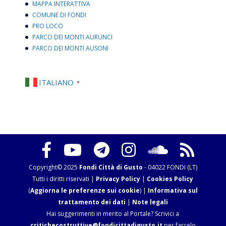
MAPPA INTERATTIVA
COMUNE DI FONDI
PRO LOCO
PARCO DEI MONTI AURUNCI
PARCO DEI MONTI AUSONI
ITALIANO
▼
Copyright© 2025
Fondi Città di Gusto
- 04022 FONDI (LT)
Tutti i diritti riservati |
Privacy Policy
|
Cookies Policy
(
Aggiorna le preferenze sui cookie
) |
Informativa sul
trattamento dei dati
|
Note legali
Hai suggerimenti in merito al Portale? Scrivici a
critichecostruttive@fondicittadigusto.it
per farcelo