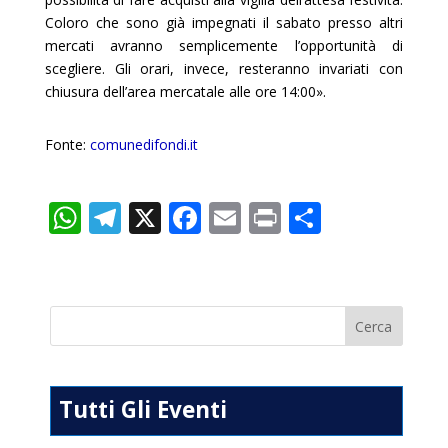
Coloro che sono già impegnati il sabato presso altri
mercati avranno semplicemente l’opportunità di
scegliere. Gli orari, invece, resteranno invariati con
chiusura dell’area mercatale alle ore 14:00».
Fonte:
comunedifondi.it
W
T
X
F
E
Pr
C
h
el
ac
m
in
o
at
e
e
ai
t
n
s
gr
b
l
di
A
a
o
vi
p
m
o
di
p
k
Tutti Gli Eventi