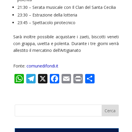
21:30 – Serata musicale con Il Clan del Santa Cecilia
23:30 – Estrazione della lotteria
23:45 – Spettacolo pirotecnico
Sarà inoltre possibile acquistare i zaeti, biscotti veneti
con grappa, uvetta e polenta. Durante i tre giorni verrà
allestito il mercatino dell’Artigianato
Fonte:
comunedifondi.it
W
T
X
F
E
Pr
C
h
el
ac
m
in
o
at
e
e
ai
t
n
s
gr
b
l
di
A
a
o
vi
p
m
o
di