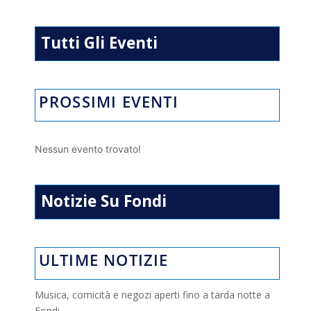
p
m
o
di
p
k
Tutti Gli Eventi
PROSSIMI EVENTI
Nessun evento trovato!
Notizie Su Fondi
ULTIME NOTIZIE
Musica, comicità e negozi aperti fino a tarda notte a
Fondi