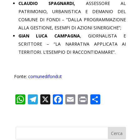
CLAUDIO SPAGNARDI,
ASSESSORE AL
PATRIMONIO, URBANISTICA E DEMANIO DEL
COMUNE DI FONDI – “DALLA PROGRAMMAZIONE
ALLA GESTIONE, ESEMPI DI AZIONI SINERGICHE”;
GIAN LUCA CAMPAGNA
, GIORNALISTA E
SCRITTORE – “LA NARRATIVA APPLICATA AI
TERRITORI. L’ESEMPIO DI RACCONTIDAMARE”.
Fonte:
comunedifondi.it
W
T
X
F
E
Pr
C
h
el
ac
m
in
o
at
e
e
ai
t
n
s
gr
b
l
di
A
a
o
vi