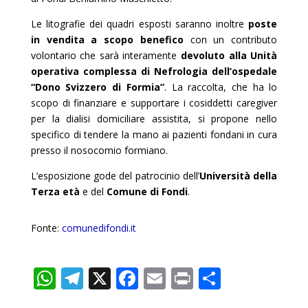
Le litografie dei quadri esposti saranno inoltre
poste
in vendita a scopo benefico
con un contributo
volontario che sarà interamente
devoluto alla Unità
operativa complessa di Nefrologia dell’ospedale
“Dono Svizzero di Formia”
. La raccolta, che ha lo
scopo di finanziare e supportare i cosiddetti caregiver
per la dialisi domiciliare assistita, si propone nello
specifico di tendere la mano ai pazienti fondani in cura
presso il nosocomio formiano.
L’esposizione gode del patrocinio dell’
Università della
Terza età
e del
Comune di Fondi
.
Fonte:
comunedifondi.it
W
T
X
F
E
Pr
C
h
el
ac
m
in
o