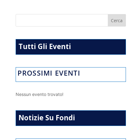
at
e
e
ai
t
n
s
gr
b
l
di
A
a
o
vi
p
m
o
di
p
k
Tutti Gli Eventi
PROSSIMI EVENTI
Nessun evento trovato!
Notizie Su Fondi