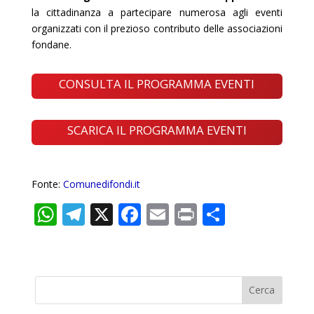
la cittadinanza a partecipare numerosa agli eventi
organizzati con il prezioso contributo delle associazioni
fondane.
CONSULTA IL PROGRAMMA EVENTI
SCARICA IL PROGRAMMA EVENTI
Fonte:
Comunedifondi.it
W
T
X
F
E
Pr
C
h
el
ac
m
in
o
at
e
e
ai
t
n
s
gr
b
l
di
A
a
o
vi