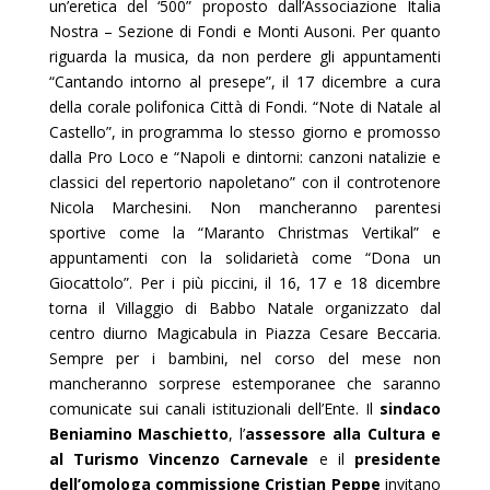
un’eretica del ‘500” proposto dall’Associazione Italia
Nostra – Sezione di Fondi e Monti Ausoni. Per quanto
riguarda la musica, da non perdere gli appuntamenti
“Cantando intorno al presepe”, il 17 dicembre a cura
della corale polifonica Città di Fondi. “Note di Natale al
Castello”, in programma lo stesso giorno e promosso
dalla Pro Loco e “Napoli e dintorni: canzoni natalizie e
classici del repertorio napoletano” con il controtenore
Nicola Marchesini. Non mancheranno parentesi
sportive come la “Maranto Christmas Vertikal” e
appuntamenti con la solidarietà come “Dona un
Giocattolo”. Per i più piccini, il 16, 17 e 18 dicembre
torna il Villaggio di Babbo Natale organizzato dal
centro diurno Magicabula in Piazza Cesare Beccaria.
Sempre per i bambini, nel corso del mese non
mancheranno sorprese estemporanee che saranno
comunicate sui canali istituzionali dell’Ente. Il
sindaco
Beniamino Maschietto
, l’
assessore alla Cultura e
al Turismo Vincenzo Carnevale
e il
presidente
dell’omologa commissione Cristian Peppe
invitano