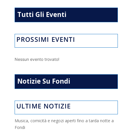
p
m
o
di
p
k
Tutti Gli Eventi
PROSSIMI EVENTI
Nessun evento trovato!
Notizie Su Fondi
ULTIME NOTIZIE
Musica, comicità e negozi aperti fino a tarda notte a
Fondi