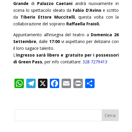
Grande
di
Palazzo Caetani
andrà nuovamente in
scena lo spettacolo ideato da
Fabio D’Avino
e scritto
da
Tiberio Ettore Muccitelli
, questa volta con la
collaborazione del soprano
Raffaella Fraioli.
Appuntamento all’insegna del teatro a
Domenica 26
Settembre
, dalle
17:00
vi aspettano per deliziarvi con
il loro sagace talento.
L’
ingresso sarà libero e gratuito per i possessori
di Green Pass
, per info contattare:
328 7279413
W
T
X
F
E
Pr
C
h
el
ac
m
in
o
at
e
e
ai
t
n
s
gr
b
l
di
A
a
o
vi
p
m
o
di