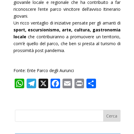
giovanile locale e regionale che ha contribuito a far
riconoscere l’ente parco vincitore dell’avviso Itinerario
giovani.
Un ricco ventaglio di iniziative pensate per gli amanti di
sport, escursionismo, arte, cultura, gastronomia
locale
che contribuiranno a promuovere un territorio,
com’è quello del parco, che ben si presta al turismo di
prossimità post pandemia.
Fonte: Ente Parco degli Aurunci
W
T
X
F
E
Pr
C
h
el
ac
m
in
o
at
e
e
ai
t
n
s
gr
b
l
di
A
a
o
vi
p
m
o
di