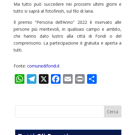
Ma tutto può succedere nei prossimi ultimi giorni e
tutto si saprà al fotofinish, sul filo di lana.
Il premio “Persona dell’Anno” 2022 è riservato alle
persone più meritevoli, in qualsiasi campo e ambito,
che hanno dato lustro alla città di Fondi o del
comprensorio. La partecipazione è gratuita e aperta a
tutti.
Fonte:
comunedifondi.it
W
T
X
F
E
Pr
C
h
el
ac
m
in
o
at
e
e
ai
t
n
s
gr
b
l
di
A
a
o
vi
p
m
o
di