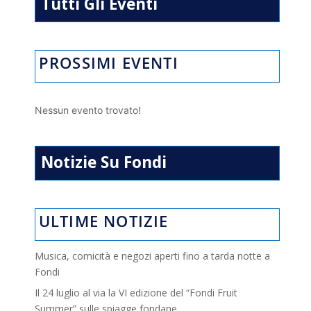
p
k
Tutti Gli Eventi
PROSSIMI EVENTI
Nessun evento trovato!
Notizie Su Fondi
ULTIME NOTIZIE
Musica, comicità e negozi aperti fino a tarda notte a
Fondi
Il 24 luglio al via la VI edizione del “Fondi Fruit
Summer” sulle spiagge fondane