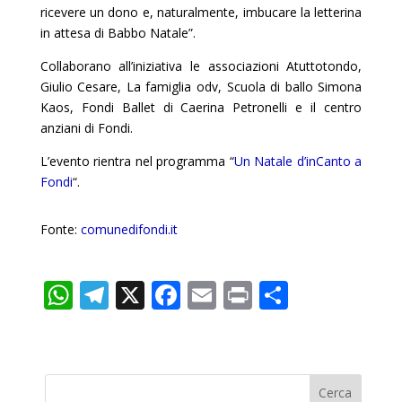
ricevere un dono e, naturalmente, imbucare la letterina
in attesa di Babbo Natale”.
Collaborano all’iniziativa le associazioni Atuttotondo,
Giulio Cesare, La famiglia odv, Scuola di ballo Simona
Kaos, Fondi Ballet di Caerina Petronelli e il centro
anziani di Fondi.
L’evento rientra nel programma “
Un Natale d’inCanto a
Fondi
“.
Fonte:
comunedifondi.it
W
T
X
F
E
Pr
C
h
el
ac
m
in
o
at
e
e
ai
t
n
s
gr
b
l
di