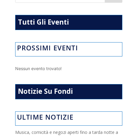
A
a
o
vi
p
m
o
di
p
k
Tutti Gli Eventi
PROSSIMI EVENTI
Nessun evento trovato!
Notizie Su Fondi
ULTIME NOTIZIE
Musica, comicità e negozi aperti fino a tarda notte a