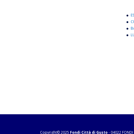
E
C
B
L
Copyright© 2025
Fondi Città di Gusto
- 04022 FONDI 