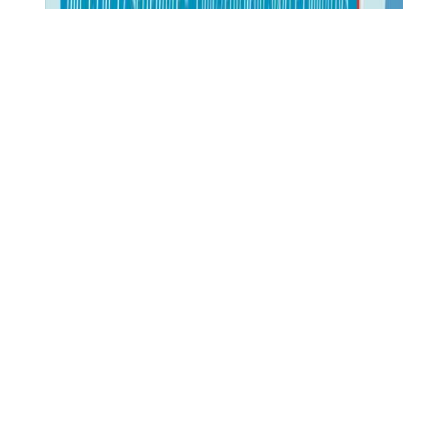
Si terrà anche a Fondi, in contemporanea con
altre 140 città italiane, la terza edizione dello
Sportcity Day che domenica 17 settembre
permetterà a migliaia di persone, da nord a sud
dello Stivale, di fare attività fisica nelle piazze,
nelle strade e nei parchi dei centri urbani.