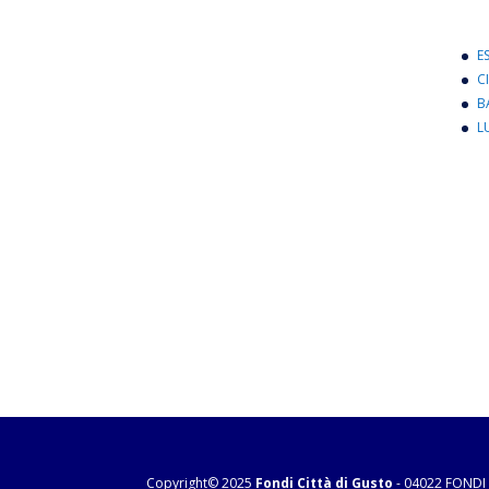
E
C
B
L
Copyright© 2025
Fondi Città di Gusto
- 04022 FONDI 