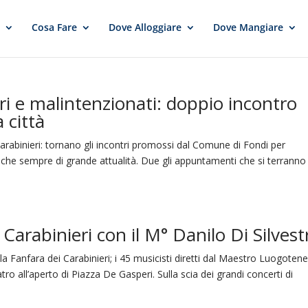
e
Cosa Fare
Dove Alloggiare
Dove Mangiare
i e malintenzionati: doppio incontro
a città
arabinieri: tornano gli incontri promossi dal Comune di Fondi per
atiche sempre di grande attualità. Due gli appuntamenti che si terranno
Carabinieri con il M° Danilo Di Silvest
a Fanfara dei Carabinieri; i 45 musicisti diretti dal Maestro Luogoten
atro all’aperto di Piazza De Gasperi. Sulla scia dei grandi concerti di