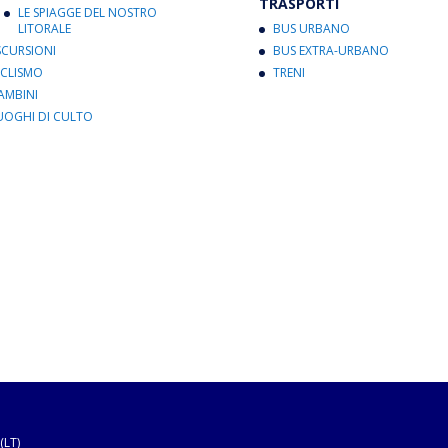
TRASPORTI
LE SPIAGGE DEL NOSTRO
LITORALE
BUS URBANO
SCURSIONI
BUS EXTRA-URBANO
ICLISMO
TRENI
AMBINI
UOGHI DI CULTO
(LT)