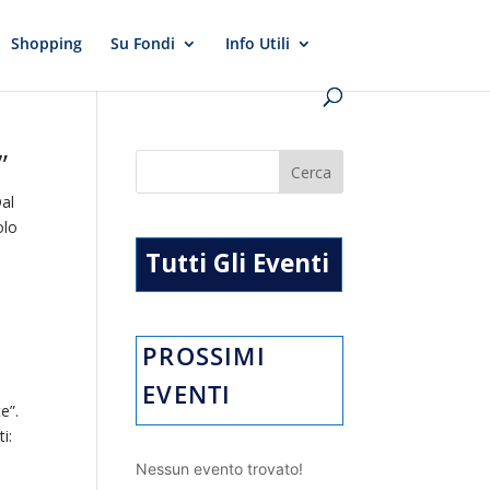
Shopping
Su Fondi
Info Utili
”
Dal
olo
Tutti Gli Eventi
PROSSIMI
EVENTI
e”.
i:
Nessun evento trovato!