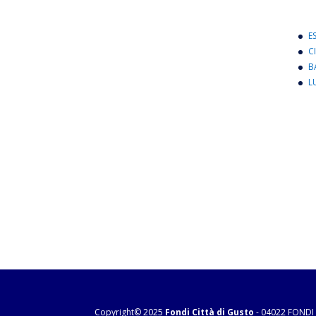
E
C
B
L
Copyright© 2025
Fondi Città di Gusto
- 04022 FONDI 