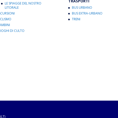
TRASPORTI
LE SPIAGGE DEL NOSTRO
LITORALE
BUS URBANO
SCURSIONI
BUS EXTRA-URBANO
ICLISMO
TRENI
AMBINI
UOGHI DI CULTO
(LT)