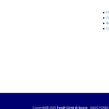
E
C
B
L
Copyright© 2025
Fondi Città di Gusto
- 04022 FONDI 