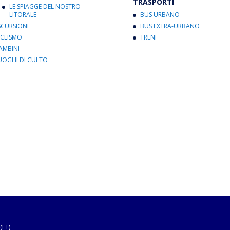
TRASPORTI
LE SPIAGGE DEL NOSTRO
LITORALE
BUS URBANO
SCURSIONI
BUS EXTRA-URBANO
ICLISMO
TRENI
AMBINI
UOGHI DI CULTO
(LT)