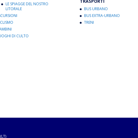
TRASPORTI
LE SPIAGGE DEL NOSTRO
LITORALE
BUS URBANO
SCURSIONI
BUS EXTRA-URBANO
ICLISMO
TRENI
AMBINI
UOGHI DI CULTO
(LT)