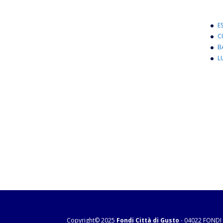
E
C
B
L
Copyright© 2025
Fondi Città di Gusto
- 04022 FONDI 