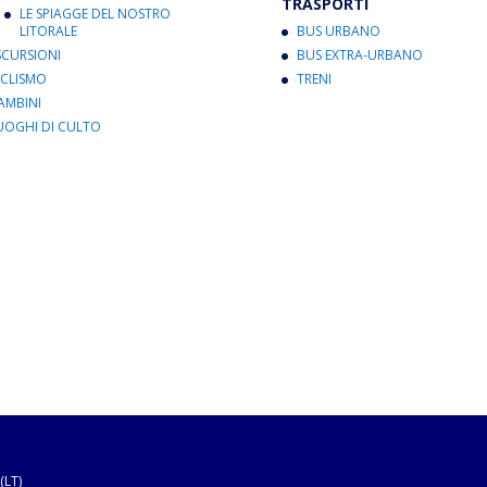
TRASPORTI
LE SPIAGGE DEL NOSTRO
LITORALE
BUS URBANO
SCURSIONI
BUS EXTRA-URBANO
ICLISMO
TRENI
AMBINI
UOGHI DI CULTO
(LT)