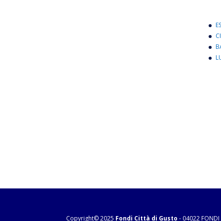
E
C
B
L
Copyright© 2025
Fondi Città di Gusto
- 04022 FONDI 