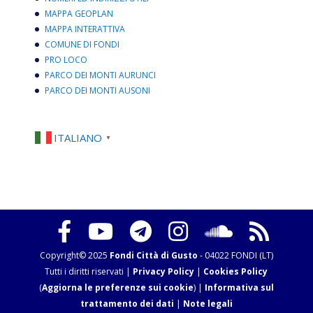
MAPPA GEOPLAN
MAPPA INTERATTIVA
COMUNE DI FONDI
PRO LOCO
PARCO DEI MONTI AURUNCI
PARCO DEI MONTI AUSONI
ITALIANO
▼
Copyright© 2025
Fondi Città di Gusto
- 04022 FONDI (LT)
Tutti i diritti riservati |
Privacy Policy
|
Cookies Policy
(
Aggiorna le preferenze sui cookie
) |
Informativa sul
trattamento dei dati
|
Note legali