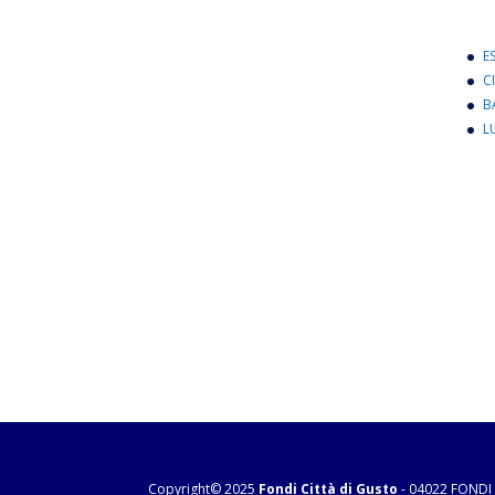
E
C
B
L
Copyright© 2025
Fondi Città di Gusto
- 04022 FONDI 