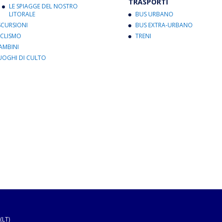
TRASPORTI
LE SPIAGGE DEL NOSTRO
LITORALE
BUS URBANO
SCURSIONI
BUS EXTRA-URBANO
ICLISMO
TRENI
AMBINI
UOGHI DI CULTO
(LT)