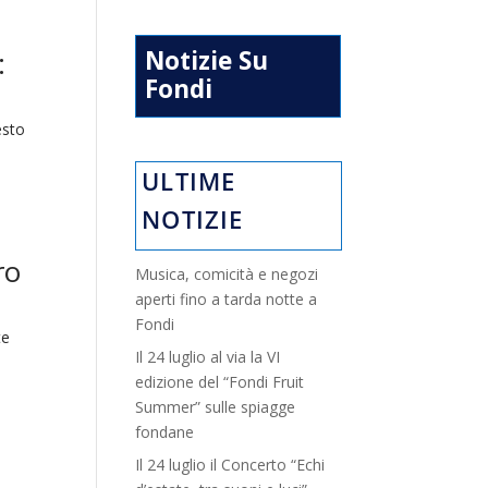
:
Notizie Su
Fondi
esto
.
ULTIME
NOTIZIE
ro
Musica, comicità e negozi
aperti fino a tarda notte a
Fondi
te
Il 24 luglio al via la VI
e
edizione del “Fondi Fruit
Summer” sulle spiagge
fondane
Il 24 luglio il Concerto “Echi