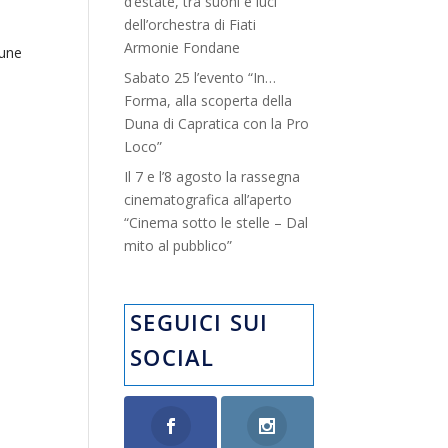
d’estate, tra suoni e luci”
dell’orchestra di Fiati
Armonie Fondane
mune
Sabato 25 l’evento “In…
Forma, alla scoperta della
Duna di Capratica con la Pro
Loco”
Il 7 e l’8 agosto la rassegna
cinematografica all’aperto
“Cinema sotto le stelle – Dal
mito al pubblico”
SEGUICI SUI
SOCIAL