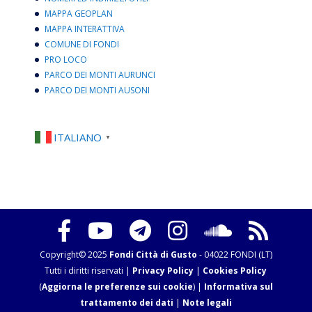
MAPPA GEOPLAN
MAPPA INTERATTIVA
COMUNE DI FONDI
PRO LOCO
PARCO DEI MONTI AURUNCI
PARCO DEI MONTI AUSONI
ITALIANO
▼
Copyright© 2025
Fondi Città di Gusto
- 04022 FONDI (LT)
Tutti i diritti riservati |
Privacy Policy
|
Cookies Policy
(
Aggiorna le preferenze sui cookie
) |
Informativa sul
trattamento dei dati
|
Note legali