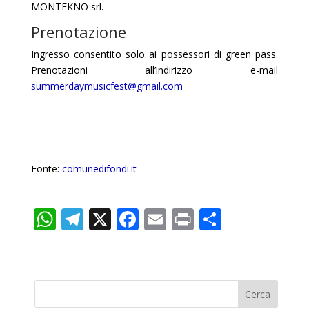
MONTEKNO srl.
Prenotazione
Ingresso consentito solo ai possessori di green pass.
Prenotazioni all’indirizzo e-mail
summerdaymusicfest@gmail.com
Fonte:
comunedifondi.it
W
T
X
F
E
Pr
C
h
el
ac
m
in
o
at
e
e
ai
t
n
s
gr
b
l
di
A
a
o
vi