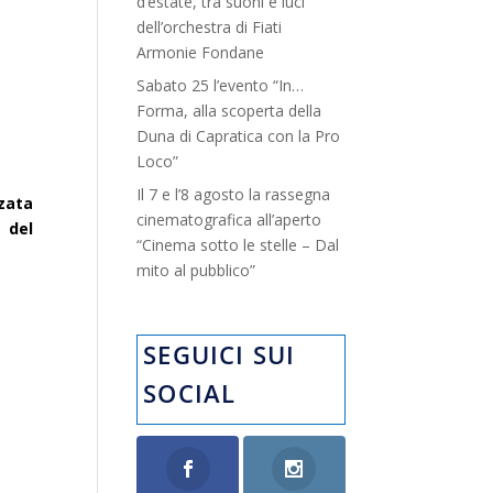
d’estate, tra suoni e luci”
dell’orchestra di Fiati
Armonie Fondane
Sabato 25 l’evento “In…
Forma, alla scoperta della
Duna di Capratica con la Pro
Loco”
Il 7 e l’8 agosto la rassegna
zzata
cinematografica all’aperto
e del
“Cinema sotto le stelle – Dal
mito al pubblico”
SEGUICI SUI
SOCIAL