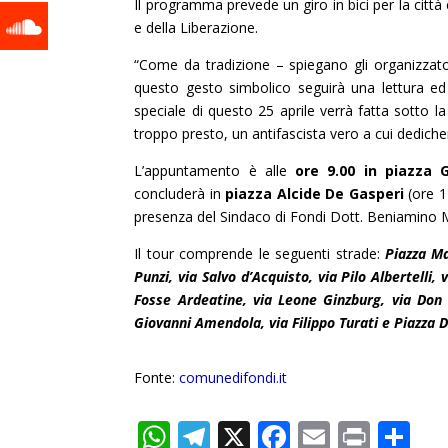
Il programma prevede un giro in bici per la città 
e della Liberazione.
“Come da tradizione – spiegano gli organizzator
questo gesto simbolico seguirà una lettura ed
speciale di questo 25 aprile verrà fatta sotto l
troppo presto, un antifascista vero a cui dedich
L’appuntamento è alle
ore 9.00 in piazza 
concluderà in
piazza Alcide De Gasperi
(ore 1
presenza del Sindaco di Fondi Dott. Beniamino 
Il tour comprende le seguenti strade:
Piazza Ma
Punzi, via Salvo d’Acquisto, via Pilo Albertelli,
Fosse Ardeatine, via Leone Ginzburg, via Don 
Giovanni Amendola, via Filippo Turati e Piazza 
Fonte:
comunedifondi.it
W
T
X
F
E
Pr
C