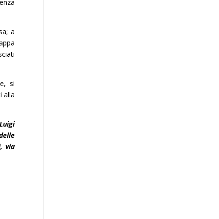
tenza
sa; a
tappa
ciati
e, si
 alla
Luigi
delle
, via