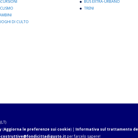
SCURSIONI
BUS EXTRA-URBANO
ICLISMO
TRENI
AMBINI
UOGHI DI CULTO
(LT)
y
(
Aggiorna le preferenze sui cookie
) |
Informativa sul trattamento de
ecostruttive@fondicittadigusto.it
per farcelo sapere!