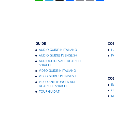
h
el
ac
m
in
o
at
e
e
ai
t
n
s
gr
b
l
di
A
a
o
vi
p
m
o
di
p
k
GUIDE
CO
AUDIO GUIDE IN ITALIANO
L
AUDIO GUIDES IN ENGLISH
P
AUDIOGUIDES AUF DEUTSCH
SPRACHE
VIDEO GUIDE IN ITALIANO
VIDEO GUIDES IN ENGLISH
CO
VIDEO ANLEITUNGEN AUF
E
DEUTSCHE SPRACHE
G
TOUR GUIDATI
M