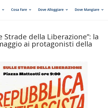
e
Cosa Fare
Dove Alloggiare
Dove Mangiare
le Strade della Liberazione”: la
aggio ai protagonisti della