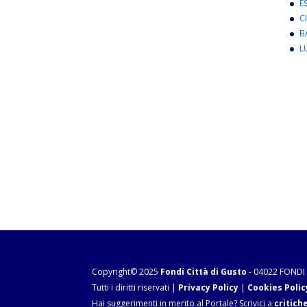
E
C
B
L
Copyright© 2025
Fondi Città di Gusto
- 04022 FONDI 
Tutti i diritti riservati |
Privacy Policy
|
Cookies Polic
Hai suggerimenti in merito al Portale? Scrivici a
critich