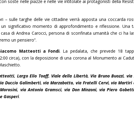
con soste nelle piazze e nelle vie intitolate ai protagonisti della Resis
i – sulle targhe delle vie cittadine verrà apposta una coccarda ros
 un significativo momento di approfondimento e riflessione. Una 
a casa di Andrea Carocci, persona di sconfinata umanità che ci ha las
eremo un pensiero”.
Giacomo Matteotti a Fondi
. La pedalata, che prevede 18 tapp
2:00 circa), con la deposizione di una corona al Monumento ai Caduti
Maschietto.
tteotti, Largo Elio Toaff, Viale della Libertà, Via Bruno Buozzi, via 
 via Duccio Galimberti, via Marzabotto, via Fratelli Cervi, via Martiri 
Morosini, via Antonio Gramsci, via Don Minzoni, via Piero Gobetti
De Gasperi
.