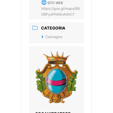
SITO WEB
https://goo.gl/maps/BX
DRFydPhX6nA4XC7
CATEGORIA
Convegno