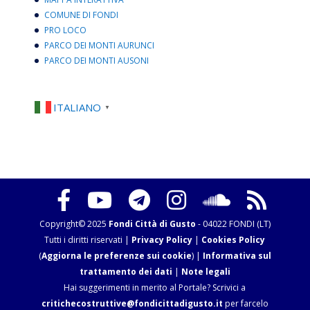
COMUNE DI FONDI
PRO LOCO
PARCO DEI MONTI AURUNCI
PARCO DEI MONTI AUSONI
ITALIANO
▼
Copyright© 2025
Fondi Città di Gusto
- 04022 FONDI (LT)
Tutti i diritti riservati |
Privacy Policy
|
Cookies Policy
(
Aggiorna le preferenze sui cookie
) |
Informativa sul
trattamento dei dati
|
Note legali
Hai suggerimenti in merito al Portale? Scrivici a
critichecostruttive@fondicittadigusto.it
per farcelo