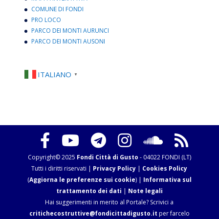
COMUNE DI FONDI
PRO LOCO
PARCO DEI MONTI AURUNCI
PARCO DEI MONTI AUSONI
ITALIANO
▼
Copyright© 2025
Fondi Città di Gusto
- 04022 FONDI (LT)
Tutti i diritti riservati |
Privacy Policy
|
Cookies Policy
(
Aggiorna le preferenze sui cookie
) |
Informativa sul
trattamento dei dati
|
Note legali
Hai suggerimenti in merito al Portale? Scrivici a
critichecostruttive@fondicittadigusto.it
per farcelo